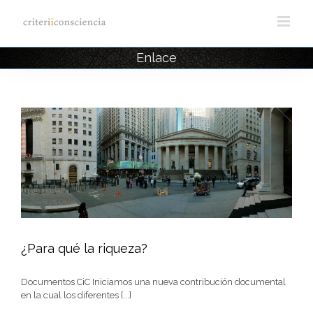
Saltar
al
contenido
Enlace
¿Para qué la riqueza?
¿Para qué la riqueza?
Documentos CiC Iniciamos una nueva contribución documental
en la cual los diferentes [...]
Artículos CIC