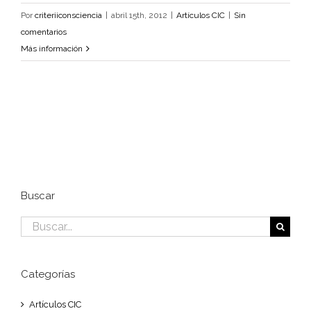
Por
criteriiconsciencia
|
abril 15th, 2012
|
Artículos CIC
|
Sin
comentarios
Más información
Buscar
Buscar:
Categorías
Artículos CIC