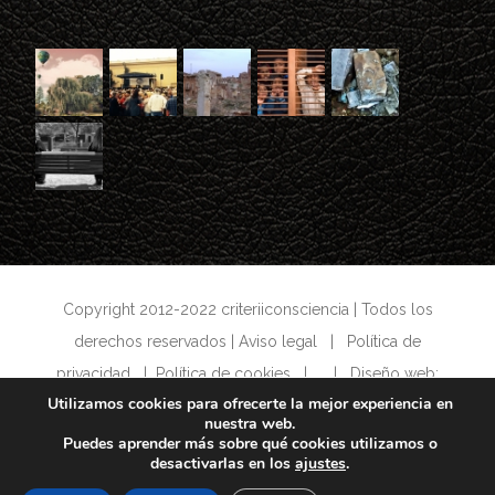
Copyright 2012-2022 criteriiconsciencia | Todos los
derechos reservados |
Aviso legal
|
Política de
privacidad
|
Política de cookies
| | Diseño web:
Utilizamos cookies para ofrecerte la mejor experiencia en
www.locutoriomallorca.com
nuestra web.
Puedes aprender más sobre qué cookies utilizamos o
desactivarlas en los
ajustes
.
Facebook
Twitter
Instagram
Pinterest