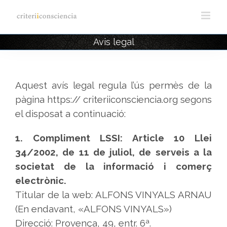
Saltar
al
contenido
Avis legal
Aquest avís legal regula l’ús permès de la
pàgina https:// criteriiconsciencia.org segons
el disposat a continuació:
1. Compliment LSSI: Article 10 Llei
34/2002, de 11 de juliol, de serveis a la
societat de la informació i comerç
electrònic.
Titular de la web: ALFONS VINYALS ARNAU
(En endavant, «ALFONS VINYALS»)
Direcció: Provença, 49, entr. 6ª.