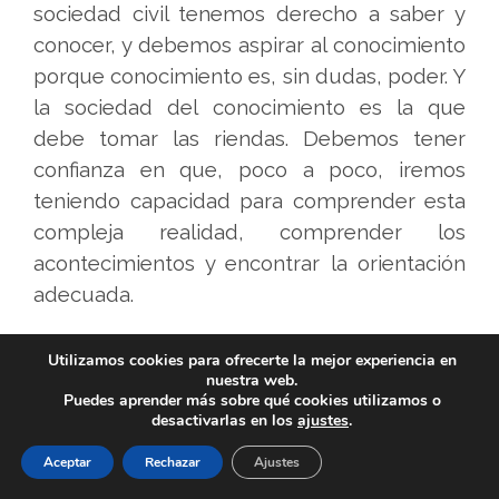
sociedad civil tenemos derecho a saber y
conocer, y debemos aspirar al conocimiento
porque conocimiento es, sin dudas, poder. Y
la sociedad del conocimiento es la que
debe tomar las riendas. Debemos tener
confianza en que, poco a poco, iremos
teniendo capacidad para comprender esta
compleja realidad, comprender los
acontecimientos y encontrar la orientación
adecuada.
El ser humano ha ido desplegando a lo
Utilizamos cookies para ofrecerte la mejor experiencia en
largo de la historia cualidades particulares,
nuestra web.
Puedes aprender más sobre qué cookies utilizamos o
pero si alguna debe tomar notoriedad en
desactivarlas en los
ajustes
.
este momento es precisamente la
Aceptar
Rechazar
Ajustes
conciencia. Esta toma de conciencia es la