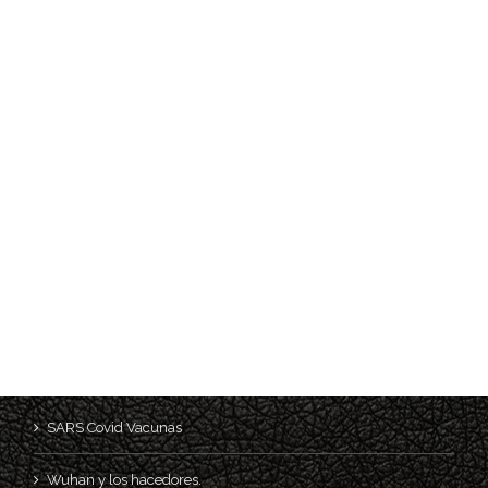
SARS Covid Vacunas
Wuhan y los hacedores.