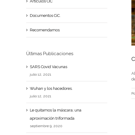
Artículos CIC
Documentos CiC.
Recomendamos
Ültimas Publicaciones
C
SARS Covid Vacunas
A
julio 12, 2021
d
Wuhan y los hacedores.
P
julio 12, 2021
Le quitamos la máscara; una
aproximación triformada
septiembre 9, 2020