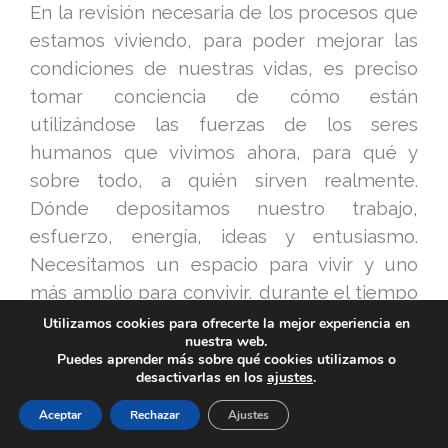
En la revisión necesaria de los procesos que
estamos viviendo, para poder mejorar las
condiciones de nuestras vidas, es preciso
tomar conciencia de cómo están
utilizándose las fuerzas de los seres
humanos que vivimos ahora, para qué y
sobre todo, a quién sirven realmente.
Dónde depositamos nuestro trabajo,
esfuerzo, energía, ideas y entusiasmo.
Necesitamos un espacio para vivir y uno
más amplio para convivir, durante el tiempo
que vivamos.
Utilizamos cookies para ofrecerte la mejor experiencia en
nuestra web.
Puedes aprender más sobre qué cookies utilizamos o
Durante ese tiempo, necesitamos tener
desactivarlas en los
ajustes
.
unas condiciones que nos permitan
Aceptar
Rechazar
Ajustes
conseguir la mejor calidad de vida que