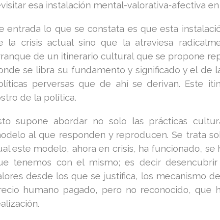
evisitar esa instalación mental-valorativa-afectiva 
e entrada lo que se constata es que esta instalaci
e la crisis actual sino que la atraviesa radical
rranque de un itinerario cultural que se propone rep
onde se libra su fundamento y significado y el de 
olíticas perversas que de ahí se derivan. Este itin
stro de la política.
sto supone abordar no solo las prácticas cultura
odelo al que responden y reproducen. Se trata so
ual este modelo, ahora en crisis, ha funcionado, se h
ue tenemos con el mismo; es decir desencubrir l
alores desde los que se justifica, los mecanismo de p
recio humano pagado, pero no reconocido, que 
alización.