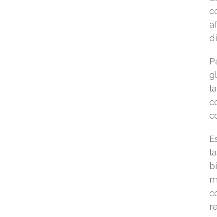
c
a
d
P
g
l
c
c
E
l
b
m
c
r