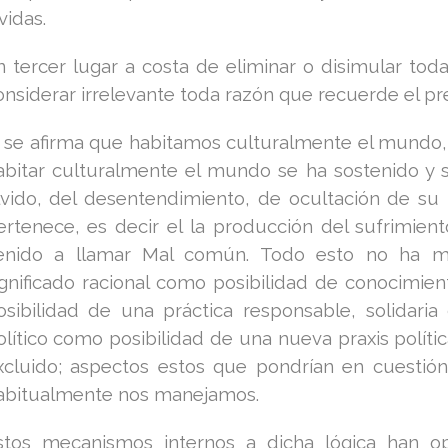
vidas.
n tercer lugar a costa de eliminar o disimular to
onsiderar irrelevante toda razón que recuerde el pr
i se afirma que habitamos culturalmente el mund
abitar culturalmente el mundo se ha sostenido y 
lvido, del desentendimiento, de ocultación de su
ertenece, es decir el la producción del sufrimien
enido a llamar Mal común. Todo esto no ha me
ignificado racional como posibilidad de conocimie
osibilidad de una práctica responsable, solidaria
olítico como posibilidad de una nueva praxis políti
xcluido; aspectos estos que pondrían en cuestión
abitualmente nos manejamos.
stos mecanismos internos a dicha lógica han o