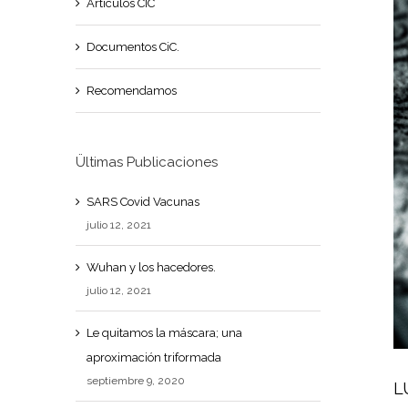
Artículos CIC
gr
Documentos CiC.
Recomendamos
Ültimas Publicaciones
SARS Covid Vacunas
julio 12, 2021
Wuhan y los hacedores.
julio 12, 2021
Le quitamos la máscara; una
aproximación triformada
septiembre 9, 2020
L