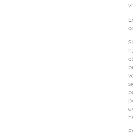
vi
E
c
S
h
o
p
v
s
p
p
e
h
E