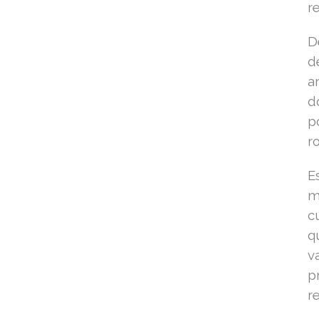
r
D
d
a
d
p
ro
E
m
c
q
v
p
re