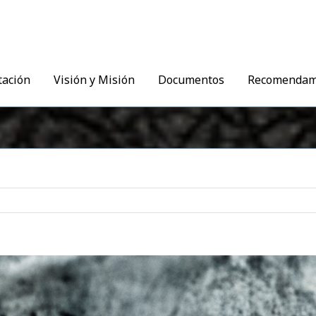
tación
Visión y Misión
Documentos
Recomenda
r
agen
s