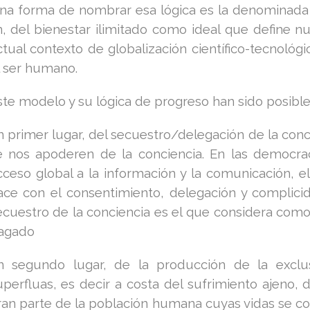
na forma de nombrar esa lógica es la denominada c
in, del bienestar ilimitado como ideal que define
ctual contexto de globalización científico-tecnológ
l ser humano.
ste modelo y su lógica de progreso han sido posible
n primer lugar, del secuestro/delegación de la conc
e nos apoderen de la conciencia. En las democra
cceso global a la información y la comunicación, el
ace con el consentimiento, delegación y complicid
ecuestro de la conciencia es el que considera como i
agado
n segundo lugar, de la producción de la exclus
uperfluas, es decir a costa del sufrimiento ajeno, 
ran parte de la población humana cuyas vidas se con