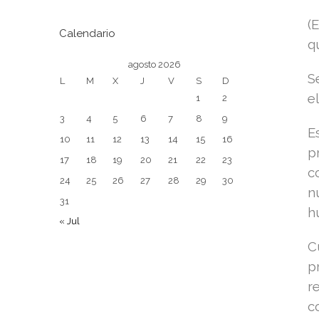
(
Calendario
q
agosto 2026
S
L
M
X
J
V
S
D
e
1
2
3
4
5
6
7
8
9
E
10
11
12
13
14
15
16
p
17
18
19
20
21
22
23
c
24
25
26
27
28
29
30
n
31
h
« Jul
C
p
r
c