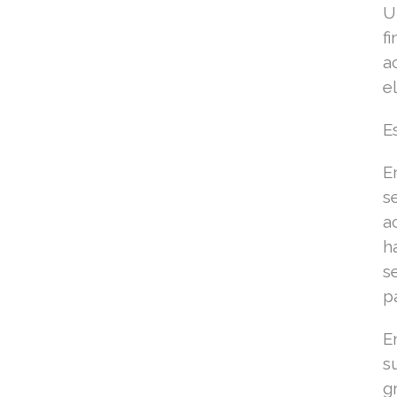
U
f
a
e
E
E
s
a
h
s
p
E
s
g