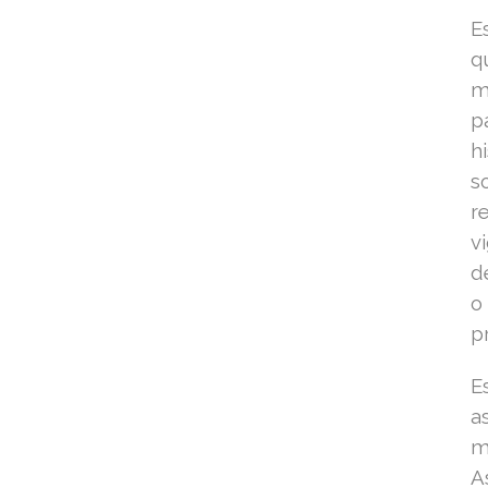
E
q
m
p
h
s
r
v
d
o
p
E
a
m
A