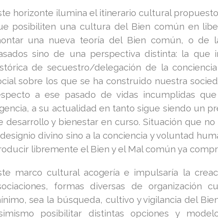
ste horizonte ilumina el itinerario cultural propues
ue posibiliten una cultura del Bien común en lib
ontar una nueva teoría del Bien común, o de la 
asados sino de una perspectiva distinta: la que 
istórica de secuestro/delegación de la conciencia
ocial sobre los que se ha construido nuestra socied
especto a ese pasado de vidas incumplidas que
igencia, a su actualidad en tanto sigue siendo un p
e desarrollo y bienestar en curso. Situación que 
 designio divino sino a la conciencia y voluntad hu
roducir libremente el Bien y el Mal común ya compr
ste marco cultural acogería e impulsaría la cre
sociaciones, formas diversas de organización 
ínimo, sea la búsqueda, cultivo y vigilancia del Bi
simismo posibilitar distintas opciones y mode