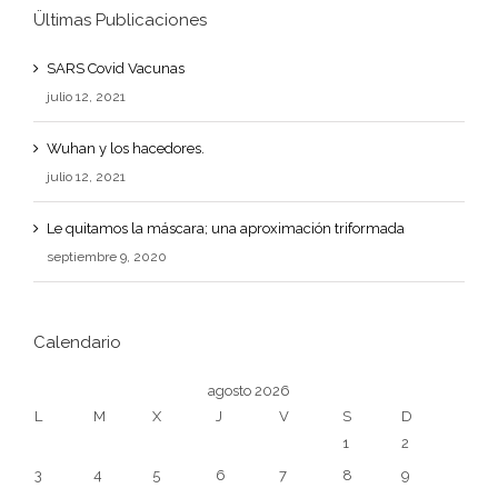
Ültimas Publicaciones
SARS Covid Vacunas
julio 12, 2021
Wuhan y los hacedores.
julio 12, 2021
Le quitamos la máscara; una aproximación triformada
septiembre 9, 2020
Calendario
agosto 2026
L
M
X
J
V
S
D
1
2
3
4
5
6
7
8
9