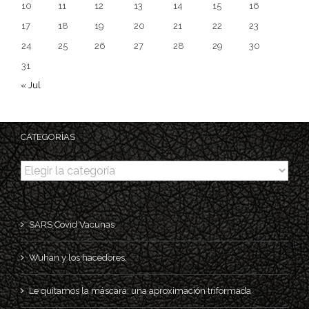
10
11
12
13
14
15
16
17
18
19
20
21
22
23
24
25
26
27
28
29
30
31
« Jul
CATEGORÍAS
Categorías
SARS Covid Vacunas
Wuhan y los hacedores.
Le quitamos la máscara; una aproximación triformada