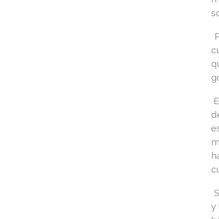
s
P
c
q
g
E
d
e
m
h
cu
S
y