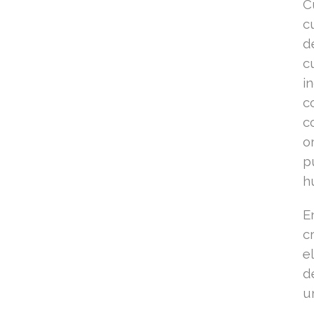
C
c
d
c
i
c
c
o
p
h
E
c
e
d
u