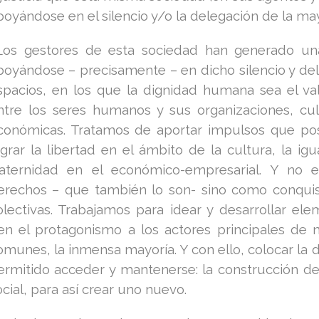
poyándose en el silencio y/o la delegación de la may
os gestores de esta sociedad han generado una s
poyándose – precisamente – en dicho silencio y de
spacios, en los que la dignidad humana sea el valor
ntre los seres humanos y sus organizaciones, cultur
conómicas. Tratamos de aportar impulsos que posi
ograr la libertad en el ámbito de la cultura, la igu
raternidad en el económico-empresarial. Y no
erechos – que también lo son- sino como conquist
olectivas. Trabajamos para idear y desarrollar 
en el protagonismo a los actores principales de 
omunes, la inmensa mayoría. Y con ello, colocar la d
ermitido acceder y mantenerse: la construcción de l
ocial, para así crear uno nuevo.