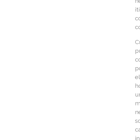
h
i
c
c
C
p
c
p
e
h
u
m
n
s
c
i