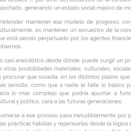
oportado, generando un estado social masivo de ind
retender mantener ese modelo de progreso, como
ulturalmente, es mantener un secuestro de la conc
ue está siendo perpetuado por los agentes financiero
obiernos.
s casi anecdótico desde dónde puede surgir un pro
e otras posibilidades materiales, culturales, social
s procurar que suceda, en los distintos plazos que 
ás sencillo, como que a nadie le falte lo básico pa
asta lo más complejo que podría apuntar a fun
ltural y político, cara a las futuras generaciones.
umarse a ese proceso pasa ineludiblemente por po
 las prácticas habidas y repensarlos desde la lógica