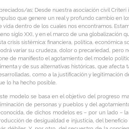
preciados/as: Desde nuestra asociación civil Criter
mpulso que genere un real y profundo cambio en l
e vida dentro de los cuales nos encontramos. Estam
leno siglo XXI, y en el marco de una globalización 
sta crisis sistémica: financiera, política, económica
podrá variar su crudeza, dolor o precariedad, pero n
one de manifiesto el agotamiento del modelo polític
limenta y de sus alternativas históricas, que afecta 
esarrolladas, como a la justificación y legitimación 
ue lo ha hecho posible.
ste modelo se basa en el objetivo del progreso mate
liminación de personas y pueblos y del agotamiento 
econocida, de dichos modelos es – por un lado – la 
roducción de desigualdad e injusticia, del beneficio
ás débiles. Y, por otro, del secuestro de la concie