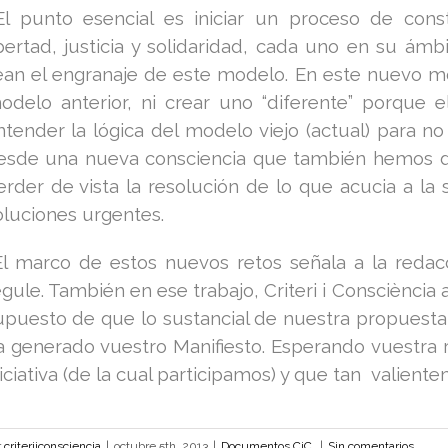
l punto esencial es iniciar un proceso de con
ibertad, justicia y solidaridad, cada uno en su ámb
ean el engranaje de este modelo. En este nuevo mo
odelo anterior, ni crear uno “diferente” porque 
ntender la lógica del modelo viejo (actual) para n
esde una nueva consciencia que también hemos de c
erder de vista la resolución de lo que acucia a la 
oluciones urgentes.
l marco de estos nuevos retos señala a la redac
egule. También en ese trabajo, Criteri i Consciència
upuesto de que lo sustancial de nuestra propuesta
a generado vuestro Manifiesto. Esperando vuestra
niciativa (de la cual participamos) y que tan valient
r
criteriiconsciencia
|
octubre 5th, 2013
|
Documentos CiC.
|
Sin comentarios