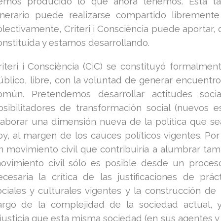
emos producido lo que ahora tenemos. Esta tar
tinerario puede realizarse compartido libremente
olectivamente, Criteri i Consciència puede aportar, d
onstituida y estamos desarrollando.
riteri i Consciència (CiC) se constituyó formalm
úblico, libre, con la voluntad de generar encuentro
omún. Pretendemos desarrollar actitudes socia
osibilitadores de transformación social (nuevos e
laborar una dimensión nueva de la política que s
oy, al margen de los cauces políticos vigentes. Po
n movimiento civil que contribuiría a alumbrar tamb
ovimiento civil sólo es posible desde un proceso 
ecesaria la crítica de las justificaciones de prá
ociales y culturales vigentes y la construcción d
argo de la complejidad de la sociedad actual,
njusticia que esta misma sociedad (en sus agentes y