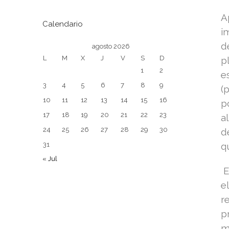
A
Calendario
i
d
agosto 2026
L
M
X
J
V
S
D
p
1
2
e
3
4
5
6
7
8
9
(
10
11
12
13
14
15
16
p
17
18
19
20
21
22
23
a
24
25
26
27
28
29
30
d
31
q
« Jul
E
e
r
p
m