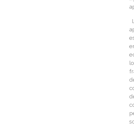
a
L
a
e
e
e
l
f
d
c
d
c
p
s