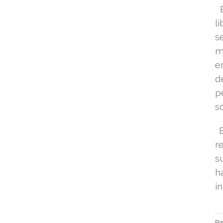
E
l
s
m
e
d
p
s
E
r
s
h
i
Po