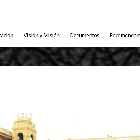
tación
Visión y Misión
Documentos
Recomenda
r
agen
s