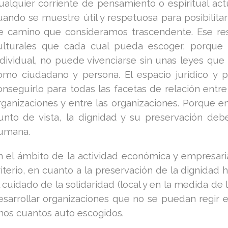
ualquier corriente de pensamiento o espiritual actu
uando se muestre útil y respetuosa para posibilit
e camino que consideramos trascendente. Ese resp
ulturales que cada cual pueda escoger, porque 
ndividual, no puede vivenciarse sin unas leyes que 
omo ciudadano y persona. El espacio jurídico y 
onseguirlo para todas las facetas de relación ent
rganizaciones y entre las organizaciones. Porque 
unto de vista, la dignidad y su preservación deb
umana.
n el ámbito de la actividad económica y empresar
riterio, en cuanto a la preservación de la dignidad
l cuidado de la solidaridad (local y en la medida de 
esarrollar organizaciones que no se puedan regir 
nos cuantos auto escogidos.