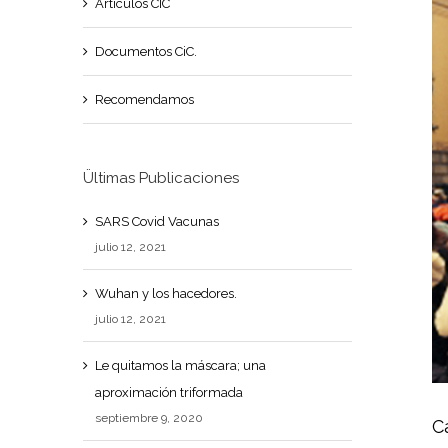
Artículos CIC
gr
Documentos CiC.
Recomendamos
Ültimas Publicaciones
SARS Covid Vacunas
julio 12, 2021
Wuhan y los hacedores.
julio 12, 2021
Le quitamos la máscara; una
aproximación triformada
septiembre 9, 2020
C