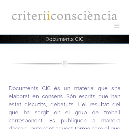
Skip
to
content
Documents CIC
Documents CiC és un material que s’ha
elaborat en consens. Són escrits que han
estat discutits, debatuts, i el resultat del
que ha sorgit en el grup de treball
corresponent. Es publiquen a manera
d’assaig, entenent aquest terme com el que