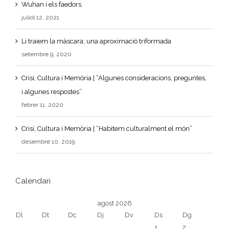
Wuhan i els faedors.
juliol 12, 2021
Li traiem la màscara; una aproximació triformada
setembre 9, 2020
Crisi, Cultura i Memòria | “Algunes consideracions, preguntes,
i algunes respostes”
febrer 11, 2020
Crisi, Cultura i Memòria | “Habitem culturalment el món”
desembre 10, 2019
Calendari
agost 2026
Dl
Dt
Dc
Dj
Dv
Ds
Dg
1
2